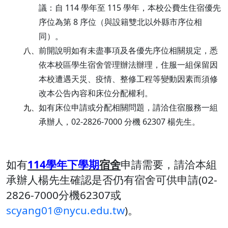
議：自 114 學年至 115 學年，本校公費生住宿優先
序位為第 8 序位（與設籍雙北以外縣市序位相
同）。
前開說明如有未盡事項及各優先序位相關規定，悉
八、
依本校區學生宿舍管理辦法辦理，住服一組保留因
本校遭遇天災、疫情、整修工程等變動因素而須修
改本公告內容和床位分配權利。
如有床位申請或分配相關問題，請洽住宿服務一組
九、
承辦人，02-2826-7000 分機 62307 楊先生。
如有
114學年下學期
宿舍
申請需要，請洽本組
承辦人楊先生確認是否仍有宿舍可供申請(02-
2826-7000分機62307或
scyang01@nycu.edu.tw
)。