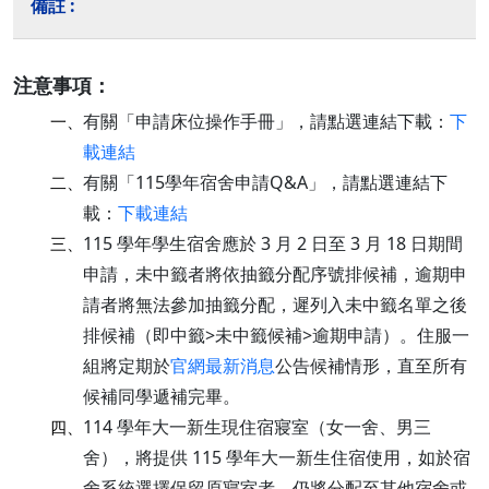
注意事項：
有關「申請床位操作手冊」，請點選連結下載：
下
一、
載連結
有關「115學年宿舍申請Q&A」，請點選連結下
二、
載：
下載連結
115 學年學生宿舍應於 3 月 2 日至 3 月 18 日期間
三、
申請，未中籤者將依抽籤分配序號排候補，逾期申
請者將無法參加抽籤分配，遲列入未中籤名單之後
排候補（即中籤>未中籤候補>逾期申請）。住服一
組將定期於
官網最新消息
公告候補情形，直至所有
候補同學遞補完畢。
114 學年大一新生現住宿寢室（女一舍、男三
四、
舍），將提供 115 學年大一新生住宿使用，如於宿
舍系統選擇保留原寢室者，仍將分配至其他宿舍或