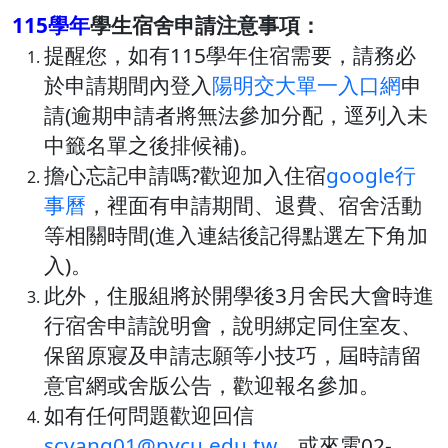
115學年
學生宿舍申請注意事項：
提醒您，如有115學年住宿需要，請務必
於申請期間內登入
陽明交大單一入口網
申
請(逾期申請者將無法參加分配，逕列入未
中籤名單之後排候補)
。
擔心忘記申請嗎?歡迎加入住宿
google行
事曆
，裡面有申請期間、退費、宿舍活動
等相關時間(進入連結後記得點選左下角加
入)。
此外，住服組將於開學後3月舍民大會時進
行宿舍申請說明會，說明綁定同住室友、
保留原寢及申請志願等小技巧，屆時請留
意官網或舍版公告，歡迎報名參加。
如有任何問題歡迎回信
scyang01@nycu.edu.tw
，或來電02-