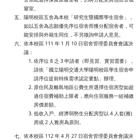
寢室。
陽明校區五舍為本校「研究生暨國際學生宿舍」，
五、
如以五舍為志願優先序位宿舍而獲分配宿舍者，可
能安排與外籍生同住，不另徵詢申請人意見。
依本校區 111 年 1 月 10 日宿舍管理委員會會議決
六、
議：
依序位 8 之 3 申請者（即見習、實習需要），
請依「國立陽明交通大學陽明校區學生宿舍申
請序位提前特殊需求認定要點」辦理。
原住民及離島地區公費生所選擇住宿房型如超
過住宿費補助上限者，應向住宿服務一組補繳
房價差額。
低收入戶、經濟弱勢生分配房型以 4 人套(雅)
房或 2 人雅房為原則。
依本校區 112 年 4 月 27 日宿舍管理委員會會議決
七、