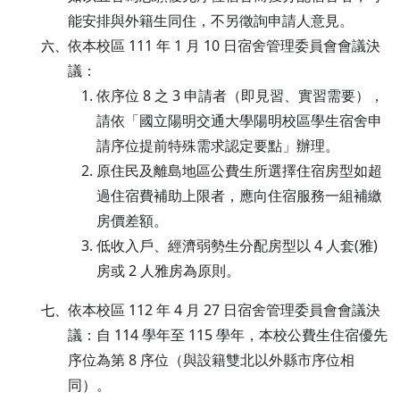
能安排與外籍生同住，不另徵詢申請人意見。
依本校區 111 年 1 月 10 日宿舍管理委員會會議決
六、
議：
依序位 8 之 3 申請者（即見習、實習需要），
請依「國立陽明交通大學陽明校區學生宿舍申
請序位提前特殊需求認定要點」辦理。
原住民及離島地區公費生所選擇住宿房型如超
過住宿費補助上限者，應向住宿服務一組補繳
房價差額。
低收入戶、經濟弱勢生分配房型以 4 人套(雅)
房或 2 人雅房為原則。
依本校區 112 年 4 月 27 日宿舍管理委員會會議決
七、
議：自 114 學年至 115 學年，本校公費生住宿優先
序位為第 8 序位（與設籍雙北以外縣市序位相
同）。