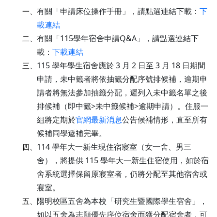
有關「申請床位操作手冊」，請點選連結下載：
下
一、
載連結
有關「115學年宿舍申請Q&A」，請點選連結下
二、
載：
下載連結
115 學年學生宿舍應於 3 月 2 日至 3 月 18 日期間
三、
申請，未中籤者將依抽籤分配序號排候補，逾期申
請者將無法參加抽籤分配，遲列入未中籤名單之後
排候補（即中籤>未中籤候補>逾期申請）。住服一
組將定期於
官網最新消息
公告候補情形，直至所有
候補同學遞補完畢。
114 學年大一新生現住宿寢室（女一舍、男三
四、
舍），將提供 115 學年大一新生住宿使用，如於宿
舍系統選擇保留原寢室者，仍將分配至其他宿舍或
寢室。
陽明校區五舍為本校「研究生暨國際學生宿舍」，
五、
如以五舍為志願優先序位宿舍而獲分配宿舍者，可