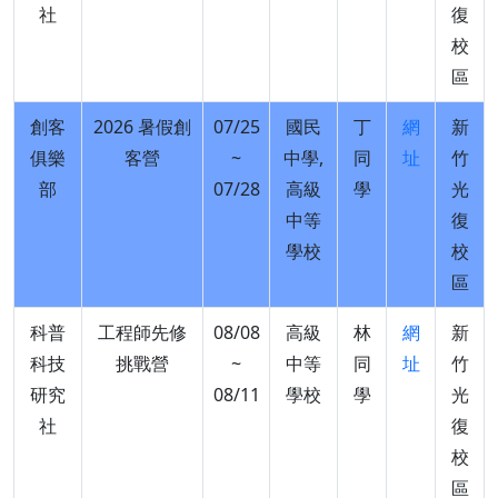
社
復
校
區
創客
2026 暑假創
07/25
國民
丁
網
新
俱樂
客營
~
中學,
同
址
竹
部
07/28
高級
學
光
中等
復
學校
校
區
科普
工程師先修
08/08
高級
林
網
新
科技
挑戰營
~
中等
同
址
竹
研究
08/11
學校
學
光
社
復
校
區