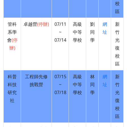
校
區
管科
卓越營
(停辦)
07/11
高級
劉
網
新
系學
~
中等
同
址
竹
會
(停
07/14
學校
學
光
辦)
復
校
區
科普
工程師先修
07/15
高級
林
網
新
科技
挑戰營
~
中等
同
址
竹
研究
07/18
學校
學
光
社
復
校
區