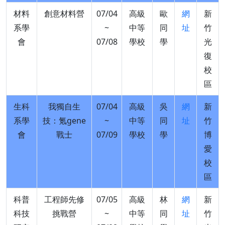
材料
創意材料營
07/04
高級
歐
網
新
系學
~
中等
同
址
竹
會
07/08
學校
學
光
復
校
區
生科
我獨自生
07/04
高級
吳
網
新
系學
技：氪gene
~
中等
同
址
竹
會
戰士
07/09
學校
學
博
愛
校
區
科普
工程師先修
07/05
高級
林
網
新
科技
挑戰營
~
中等
同
址
竹