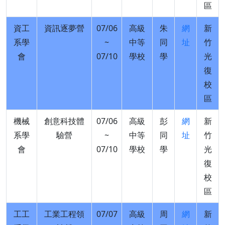
區
資工
資訊逐夢營
07/06
高級
朱
網
新
系學
~
中等
同
址
竹
會
07/10
學校
學
光
復
校
區
機械
創意科技體
07/06
高級
彭
網
新
系學
驗營
~
中等
同
址
竹
會
07/10
學校
學
光
復
校
區
工工
工業工程領
07/07
高級
周
網
新