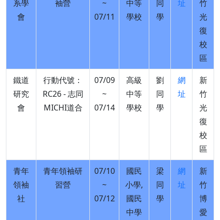
系學
袖營
~
中等
同
址
竹
會
07/11
學校
學
光
復
校
區
鐵道
行動代號：
07/09
高級
劉
網
新
研究
RC26 - 志同
~
中等
同
址
竹
會
MICHI道合
07/14
學校
學
光
復
校
區
青年
青年領袖研
07/10
國民
梁
網
新
領袖
習營
~
小學,
同
址
竹
社
07/12
國民
學
博
中學
愛