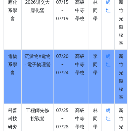
應化
2026陽交大
07/15
高級
林
網
新
系學
應化營
~
中等
同
址
竹
會
07/19
學校
學
光
復
校
區
電物
沉澱物X電物
07/20
高級
李
網
新
系學
- 電子物理營
~
中等
同
址
竹
會
07/24
學校
學
光
復
校
區
科普
工程師先修
07/25
高級
林
網
新
科技
挑戰營
~
中等
同
址
竹
研究
07/28
學校
學
光