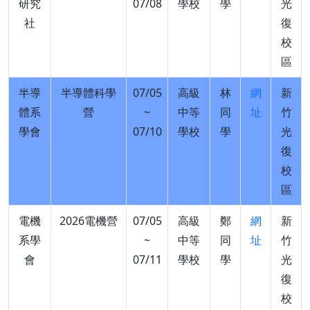
研究
07/08
學校
學
光
社
復
校
區
半導
半導體科學
07/05
高級
林
網
新
體系
營
~
中等
同
址
竹
學會
07/10
學校
學
光
復
校
區
電機
2026電機營
07/05
高級
鄭
網
新
系學
~
中等
同
址
竹
會
07/11
學校
學
光
復
校