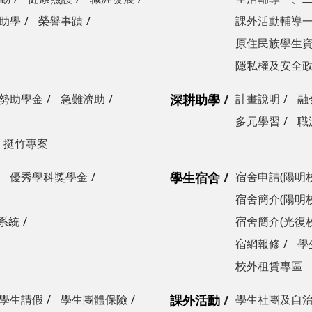
助學
榮譽事蹟
課外活動輔導
原住民族學生
隱私權及安全
勢助學金
急難濟助
深耕助學
計畫說明
融
多元學習
職
挺竹專案
優秀學科獎學金
學生宿舍
宿舍申請(陽明
宿舍簡介(陽明
系統
宿舍簡介(光復
宿網報修
學
校外租賃專區
學生請假
學生團體保險
課外活動
學生社團及自