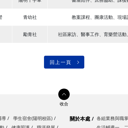
陽明十字軍
書屋陪伴、庶務協助、課後
營
青幼社
教案課程、團康活動、現場
勵青社
社區家訪、醫事工作、育樂營活動
回上一頁
輔導
學生宿舍(陽明校區)
關於本處
各組業務與職
動
健康照護
職涯發展
生活輔導一、