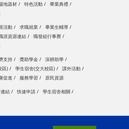
場地器材
特色活動
畢業典禮
獎
涯活動
求職就業
畢業生輔導
職涯資源連結
職發組行事曆
查
濟支持
獎助學金
深耕助學
校區)
學生宿舍(交大校區)
課外活動
康促進
服務學習
原民資源
善連結
快速申請
學生宿舍相關