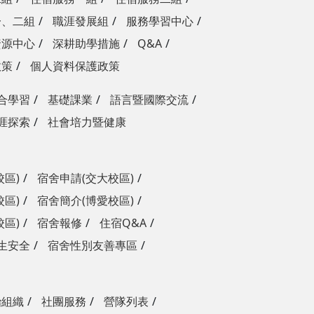
一、二組
職涯發展組
服務學習中心
資源中心
深耕助學措施
Q&A
政策
個人資料保護政策
合學習
基礎課業
語言暨國際交流
涯探索
社會培力暨健康
校區)
宿舍申請(交大校區)
校區)
宿舍簡介(博愛校區)
校區)
宿舍報修
住宿Q&A
生安全
宿舍性別友善專區
治組織
社團服務
營隊列表