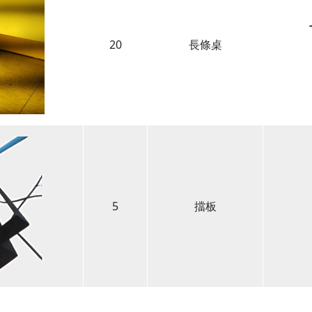
20
長條桌
5
擋板