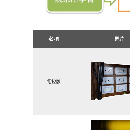
名稱
照片
電控版