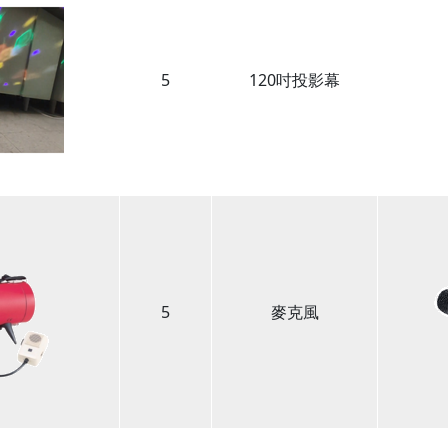
5
120吋投影幕
5
麥克風