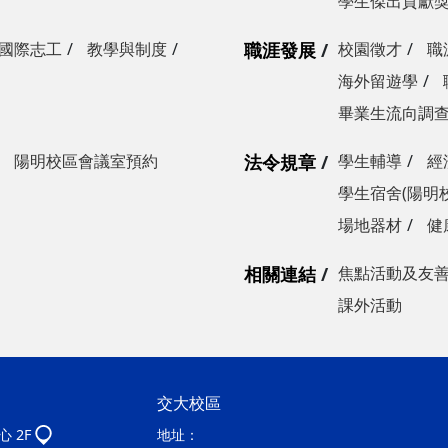
學生傑出貢獻
國際志工
教學與制度
職涯發展
校園徵才
職
海外留遊學
畢業生流向調
陽明校區會議室預約
法令規章
學生輔導
經
學生宿舍(陽明
場地器材
健
相關連結
焦點活動及友
課外活動
交大校區
 2F
地址：