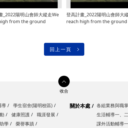
畫_2022陽明山會師大縱走We
登高計畫_2022陽明山會師大
high from the ground
reach high from the ground
回上一頁
輔導
學生宿舍(陽明校區)
關於本處
各組業務與職
動
健康照護
職涯發展
生活輔導一、
助學
榮譽事蹟
課外活動輔導