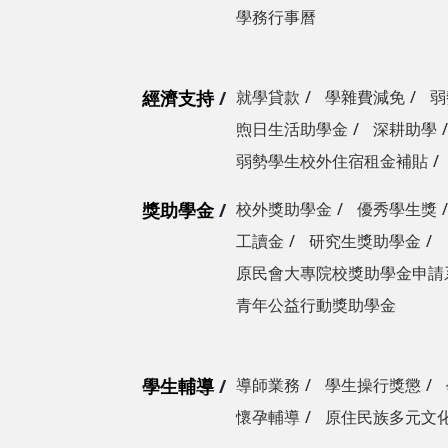
學務行事曆
經濟支持
就學貸款
學雜費減免
弱
煦日生活助學金
深耕助學
弱勢學生校外住宿租金補貼
獎助學金
校外獎助學金
優秀學生獎
工讀金
研究生獎助學金
原民會大專院校獎助學金申請
青年公益行動獎助學金
學生輔導
導師業務
學生操行獎懲
懷孕輔導
原住民族多元文