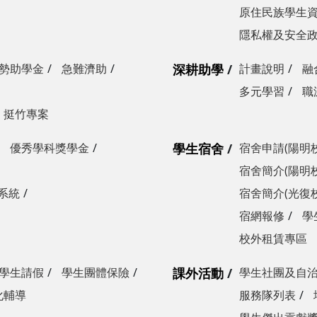
原住民族學生
隱私權及安全
勢助學金
急難濟助
深耕助學
計畫說明
融
多元學習
職
挺竹專案
優秀學科獎學金
學生宿舍
宿舍申請(陽明
宿舍簡介(陽明
系統
宿舍簡介(光復
宿網報修
學
校外租賃專區
學生請假
學生團體保險
課外活動
學生社團及自
化輔導
服務隊列表