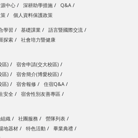
資源中心
深耕助學措施
Q&A
政策
個人資料保護政策
合學習
基礎課業
語言暨國際交流
涯探索
社會培力暨健康
校區)
宿舍申請(交大校區)
校區)
宿舍簡介(博愛校區)
校區)
宿舍報修
住宿Q&A
生安全
宿舍性別友善專區
治組織
社團服務
營隊列表
場地器材
特色活動
畢業典禮