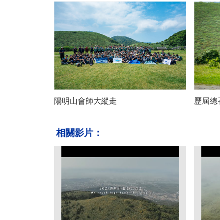
陽明山會師大縱走
歷屆總
相關影片：