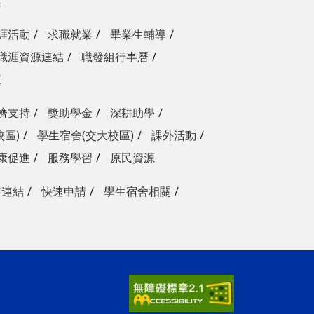
獎
涯活動
求職就業
畢業生輔導
職涯資源連結
職發組行事曆
查
濟支持
獎助學金
深耕助學
校區)
學生宿舍(交大校區)
課外活動
康促進
服務學習
原民資源
善連結
快速申請
學生宿舍相關