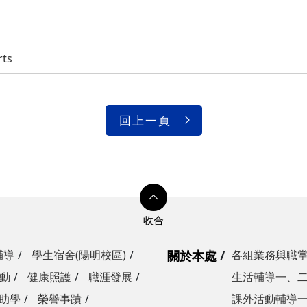
ts
回上一頁
輔導
學生宿舍(陽明校區)
關於本處
各組業務與職
動
健康照護
職涯發展
生活輔導一、
助學
榮譽事蹟
課外活動輔導