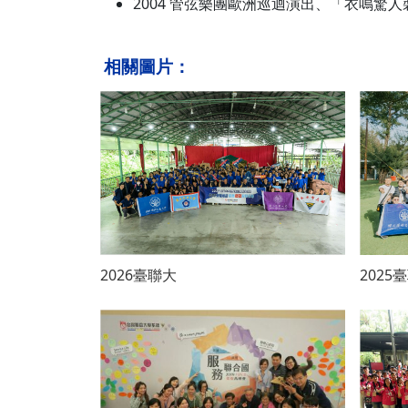
2004 管弦樂團歐洲巡迴演出、「衣鳴驚
相關圖片：
2026臺聯大
2025