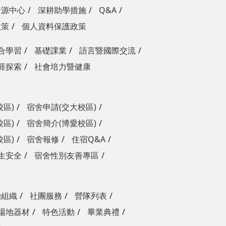
資源中心
深耕助學措施
Q&A
政策
個人資料保護政策
合學習
基礎課業
語言暨國際交流
涯探索
社會培力暨健康
校區)
宿舍申請(交大校區)
校區)
宿舍簡介(博愛校區)
校區)
宿舍報修
住宿Q&A
生安全
宿舍性別友善專區
治組織
社團服務
營隊列表
場地器材
特色活動
畢業典禮