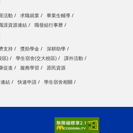
獎
涯活動
求職就業
畢業生輔導
職涯資源連結
職發組行事曆
查
濟支持
獎助學金
深耕助學
校區)
學生宿舍(交大校區)
課外活動
康促進
服務學習
原民資源
善連結
快速申請
學生宿舍相關