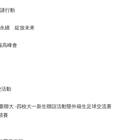
解謎行動
un眼永續 綻放未來
樂服高峰會
四校活動
"U" 精彩臺聯大 -四校大一新生聯誼活動暨外籍生足球交流賽
請賽