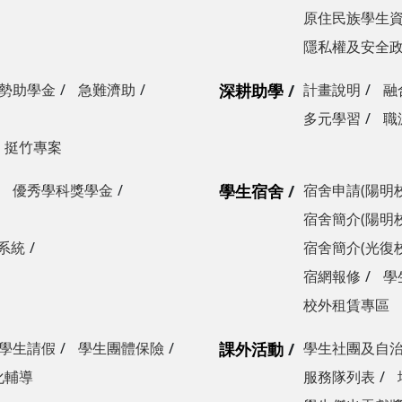
原住民族學生
隱私權及安全
勢助學金
急難濟助
深耕助學
計畫說明
融
多元學習
職
挺竹專案
優秀學科獎學金
學生宿舍
宿舍申請(陽明
宿舍簡介(陽明
系統
宿舍簡介(光復
宿網報修
學
校外租賃專區
學生請假
學生團體保險
課外活動
學生社團及自
化輔導
服務隊列表