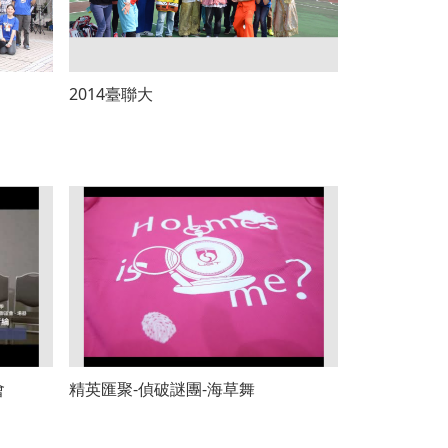
2014臺聯大
會
精英匯聚-偵破謎團-海草舞