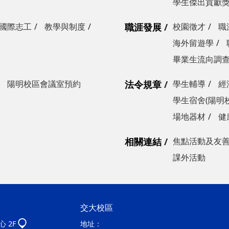
學生傑出貢獻
國際志工
教學與制度
職涯發展
校園徵才
職
海外留遊學
畢業生流向調
陽明校區會議室預約
法令規章
學生輔導
經
學生宿舍(陽明
場地器材
健
相關連結
焦點活動及友
課外活動
交大校區
 2F
地址：