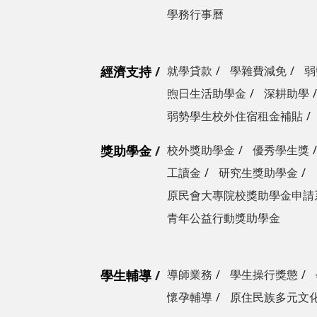
學務行事曆
經濟支持
就學貸款
學雜費減免
弱
煦日生活助學金
深耕助學
弱勢學生校外住宿租金補貼
獎助學金
校外獎助學金
優秀學生獎
工讀金
研究生獎助學金
原民會大專院校獎助學金申請
青年公益行動獎助學金
學生輔導
導師業務
學生操行獎懲
懷孕輔導
原住民族多元文