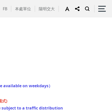
FB
本處單位
陽明交大
re available on weekdays）
式)
subject to a traffic distribution