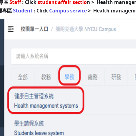
專區
Staff
: Click
student affair sectio
n > Health manage
理專區
Student
: Click
Campus service
> Health manageme