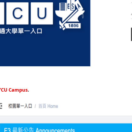
YCU Campus
.