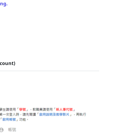
ing.
ccount)