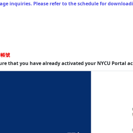
ge inquiries. Please refer to the schedule for download
用帳號
ure that you have already activated your NYCU Portal a