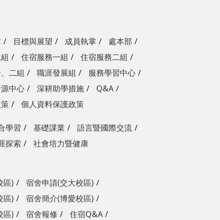
掌
目標與展望
成員執掌
處本部
二組
住宿服務一組
住宿服務二組
一、二組
職涯發展組
服務學習中心
資源中心
深耕助學措施
Q&A
政策
個人資料保護政策
合學習
基礎課業
語言暨國際交流
涯探索
社會培力暨健康
校區)
宿舍申請(交大校區)
校區)
宿舍簡介(博愛校區)
校區)
宿舍報修
住宿Q&A