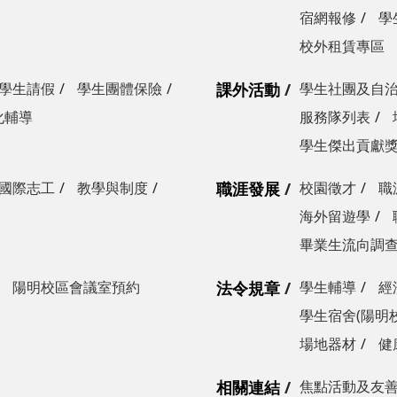
宿網報修
學
校外租賃專區
學生請假
學生團體保險
課外活動
學生社團及自
化輔導
服務隊列表
學生傑出貢獻
國際志工
教學與制度
職涯發展
校園徵才
職
海外留遊學
畢業生流向調
陽明校區會議室預約
法令規章
學生輔導
經
學生宿舍(陽明
場地器材
健
相關連結
焦點活動及友