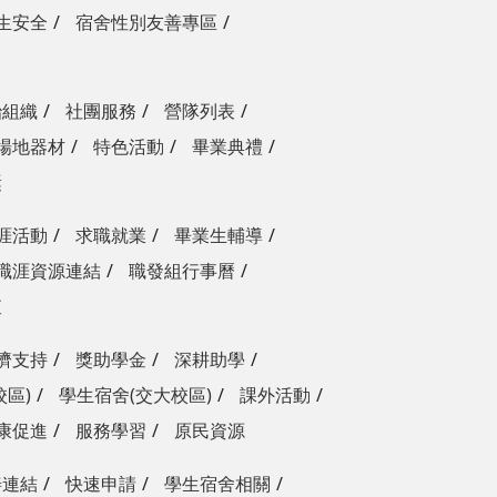
生安全
宿舍性別友善專區
治組織
社團服務
營隊列表
場地器材
特色活動
畢業典禮
獎
涯活動
求職就業
畢業生輔導
職涯資源連結
職發組行事曆
查
濟支持
獎助學金
深耕助學
校區)
學生宿舍(交大校區)
課外活動
康促進
服務學習
原民資源
善連結
快速申請
學生宿舍相關