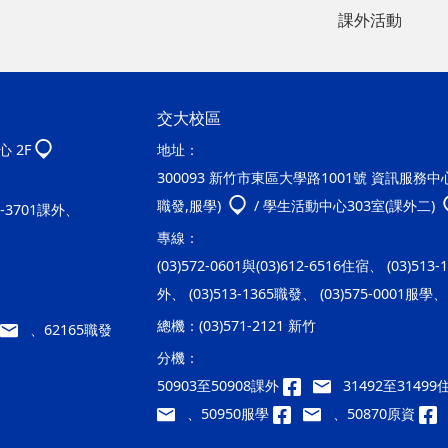
課外活動
交大校區
 2F
地址：
300093 新竹市東區大學路1001號 資訊服務中心2
職發,服學)
/ 學生活動中心303室(課外二)
20-3701課外、
專線：
(03)572-0601與(03)612-6516住宿、 (03)513
外、 (03)513-1365職發、 (03)575-0001服學、 
總機：
(03)571-2121 新竹
、62165職發
分機：
50903至50908課外
31492至3149
、50950服學
、50870原資