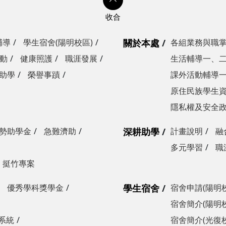
輔導
學生宿舍(陽明校區)
關於本處
各組業務與職
動
健康照護
職涯發展
生活輔導一、
助學
榮譽事蹟
課外活動輔導
原住民族學生
隱私權及安全
勢助學金
急難濟助
深耕助學
計畫說明
融
多元學習
職
挺竹專案
優秀學科獎學金
學生宿舍
宿舍申請(陽明
宿舍簡介(陽明
系統
宿舍簡介(光復