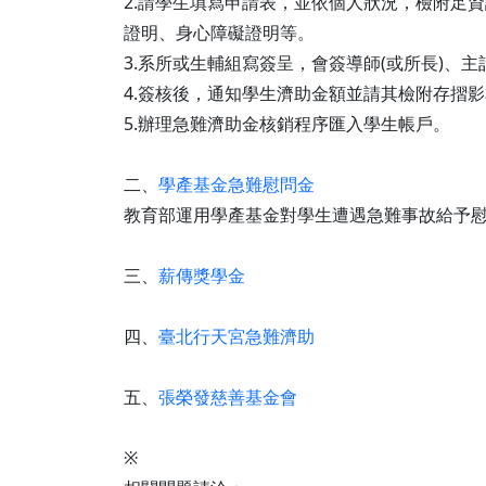
2.請學生填寫申請表，並依個人狀況，檢附足
證明、身心障礙證明等。
3.系所或生輔組寫簽呈，會簽導師(或所長)、
4.簽核後，通知學生濟助金額並請其檢附存摺
5.辦理急難濟助金核銷程序匯入學生帳戶。
二、
學產基金急難慰問金
教育部運用學產基金對學生遭遇急難事故給予
三、
薪傳獎學金
四、
臺北行天宮急難濟助
五、
張榮發慈善基金會
※