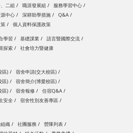
一、二組
職涯發展組
服務學習中心
資源中心
深耕助學措施
Q&A
政策
個人資料保護政策
合學習
基礎課業
語言暨國際交流
涯探索
社會培力暨健康
校區)
宿舍申請(交大校區)
校區)
宿舍簡介(博愛校區)
校區)
宿舍報修
住宿Q&A
生安全
宿舍性別友善專區
治組織
社團服務
營隊列表