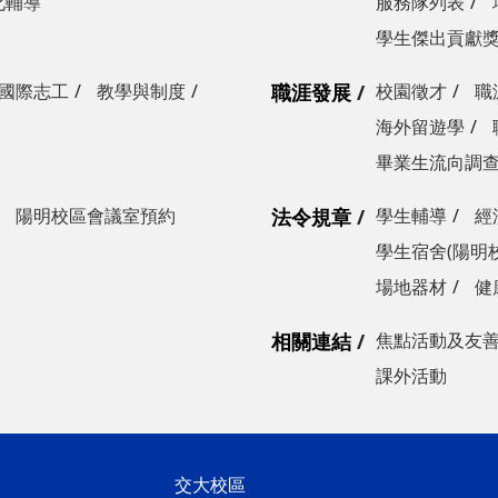
化輔導
服務隊列表
學生傑出貢獻
國際志工
教學與制度
職涯發展
校園徵才
職
海外留遊學
畢業生流向調
陽明校區會議室預約
法令規章
學生輔導
經
學生宿舍(陽明
場地器材
健
相關連結
焦點活動及友
課外活動
交大校區