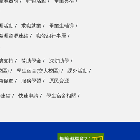
場地器材
特色活動
畢業典禮
獎
涯活動
求職就業
畢業生輔導
職涯資源連結
職發組行事曆
查
濟支持
獎助學金
深耕助學
校區)
學生宿舍(交大校區)
課外活動
康促進
服務學習
原民資源
善連結
快速申請
學生宿舍相關