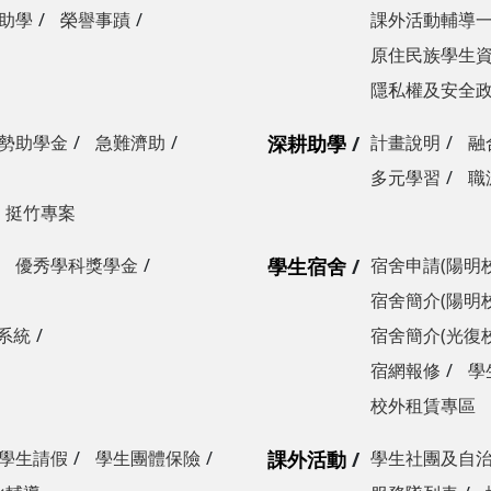
助學
榮譽事蹟
課外活動輔導
原住民族學生
隱私權及安全
勢助學金
急難濟助
深耕助學
計畫說明
融
多元學習
職
挺竹專案
優秀學科獎學金
學生宿舍
宿舍申請(陽明
宿舍簡介(陽明
系統
宿舍簡介(光復
宿網報修
學
校外租賃專區
學生請假
學生團體保險
課外活動
學生社團及自