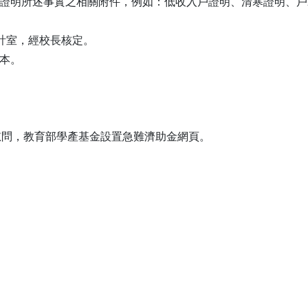
資證明所述事實之相關附件，例如：低收入戶證明、清寒證明、
主計室，經校長核定。
影本。
慰問，教育部學產基金設置急難濟助金網頁。