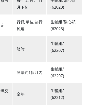
府核發
每年五月、11
生輔組/湯心穎
月下旬
(62023)
行政單位自行
生輔組/湯心穎
規定
甄選
(62023)
生輔組/
隨時
(62207)
生輔組/
開學約1個月內
(62207)
畢繳交
生輔組/
全年
(62212)