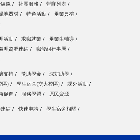
治組織
社團服務
營隊列表
場地器材
特色活動
畢業典禮
獎
涯活動
求職就業
畢業生輔導
職涯資源連結
職發組行事曆
查
濟支持
獎助學金
深耕助學
校區)
學生宿舍(交大校區)
課外活動
康促進
服務學習
原民資源
善連結
快速申請
學生宿舍相關