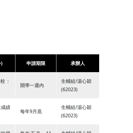
)
申請期限
承辦人
學校：
生輔組/湯心穎
開學一週內
(62023)
業成績
生輔組/湯心穎
每年9月底
(62023)