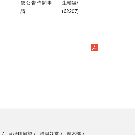
依公告時間申
生輔組/
請
(62207)
掌
目標與展望
成員執掌
處本部