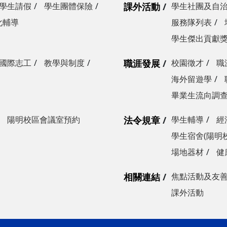
學生請假
學生團體保險
課外活動
學生社團及自
化輔導
服務隊列表
學生傑出貢獻
國際志工
教學與制度
職涯發展
校園徵才
職
海外留遊學
畢業生流向調
陽明校區會議室預約
法令規章
學生輔導
經
學生宿舍(陽明
場地器材
健
相關連結
焦點活動及友
課外活動