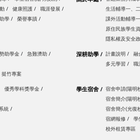
動
健康照護
職涯發展
生活輔導一、
助學
榮譽事蹟
課外活動輔導
原住民族學生
隱私權及安全
勢助學金
急難濟助
深耕助學
計畫說明
融
多元學習
職
挺竹專案
優秀學科獎學金
學生宿舍
宿舍申請(陽明
宿舍簡介(陽明
系統
宿舍簡介(光復
宿網報修
學
校外租賃專區