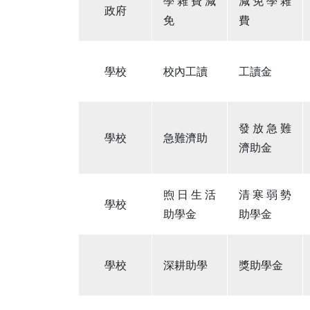
學雜費減
減免學雜
政府
免
費
學校
校內工讀
工讀金
發放急難
學校
急難濟助
濟助金
煦日生活
清寒弱勢
學校
助學金
助學金
學校
深耕助學
獎助學金