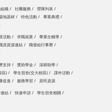
治組織
社團服務
營隊列表
場地器材
特色活動
畢業典禮
獎
涯活動
求職就業
畢業生輔導
職涯資源連結
職發組行事曆
查
濟支持
獎助學金
深耕助學
校區)
學生宿舍(交大校區)
課外活動
康促進
服務學習
原民資源
善連結
快速申請
學生宿舍相關