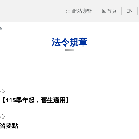
:::
網站導覽
回首頁
EN
章
法令規章
中心
【115學年起，舊生適用】
中心
習要點