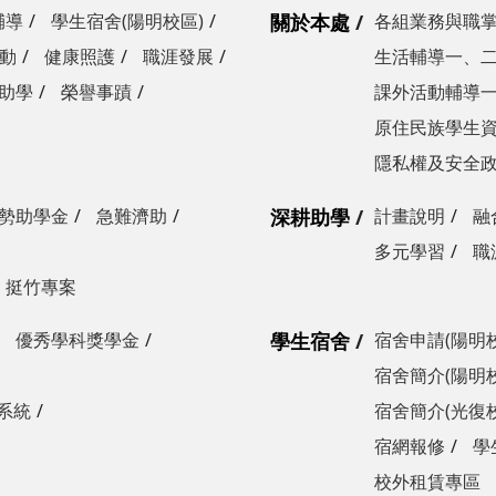
輔導
學生宿舍(陽明校區)
關於本處
各組業務與職
動
健康照護
職涯發展
生活輔導一、
助學
榮譽事蹟
課外活動輔導
原住民族學生
隱私權及安全
勢助學金
急難濟助
深耕助學
計畫說明
融
多元學習
職
挺竹專案
優秀學科獎學金
學生宿舍
宿舍申請(陽明
宿舍簡介(陽明
系統
宿舍簡介(光復
宿網報修
學
校外租賃專區