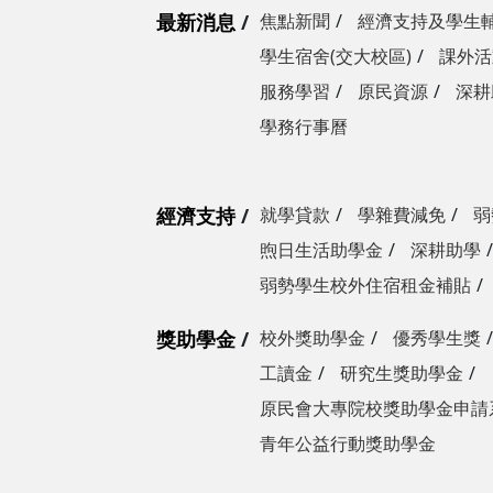
最新消息
焦點新聞
經濟支持及學生
學生宿舍(交大校區)
課外活
服務學習
原民資源
深耕
學務行事曆
經濟支持
就學貸款
學雜費減免
弱
煦日生活助學金
深耕助學
弱勢學生校外住宿租金補貼
獎助學金
校外獎助學金
優秀學生獎
工讀金
研究生獎助學金
原民會大專院校獎助學金申請
青年公益行動獎助學金