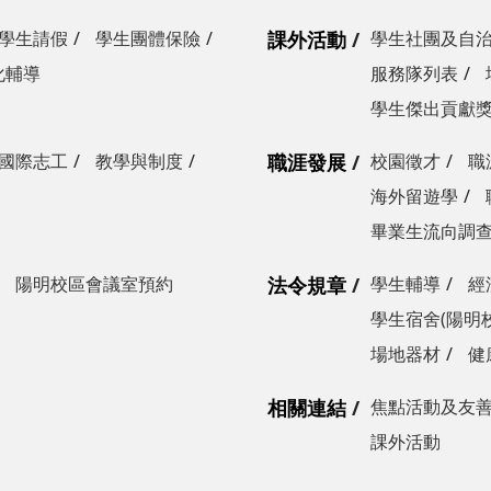
學生請假
學生團體保險
課外活動
學生社團及自
化輔導
服務隊列表
學生傑出貢獻
國際志工
教學與制度
職涯發展
校園徵才
職
海外留遊學
畢業生流向調
陽明校區會議室預約
法令規章
學生輔導
經
學生宿舍(陽明
場地器材
健
相關連結
焦點活動及友
課外活動