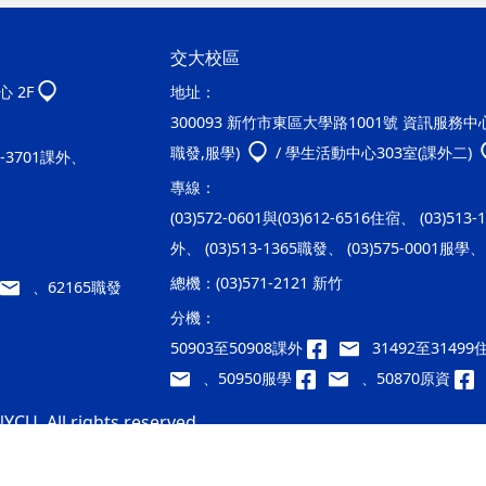
交大校區
 2F
地址：
300093 新竹市東區大學路1001號 資訊服務中心2
職發,服學)
/ 學生活動中心303室(課外二)
20-3701課外、
專線：
(03)572-0601與(03)612-6516住宿、 (03)513
外、 (03)513-1365職發、 (03)575-0001服學、 
總機：
(03)571-2121 新竹
、62165職發
分機：
50903至50908課外
31492至3149
、50950服學
、50870原資
YCU. All rights reserved.