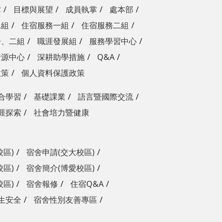
掌
目標與展望
成員執掌
處本部
二組
住宿服務一組
住宿服務二組
一、二組
職涯發展組
服務學習中心
資源中心
深耕助學措施
Q&A
政策
個人資料保護政策
合學習
基礎課業
語言暨國際交流
涯探索
社會培力暨健康
校區)
宿舍申請(交大校區)
校區)
宿舍簡介(博愛校區)
校區)
宿舍報修
住宿Q&A
生安全
宿舍性別友善專區