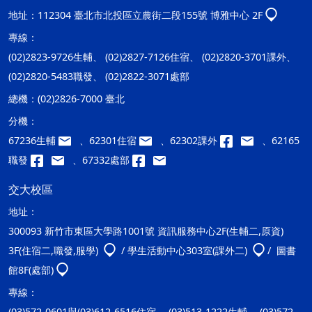
地址：
112304 臺北市北投區立農街二段155號 博雅中心 2F
專線：
(02)2823-9726生輔、 (02)2827-7126住宿、 (02)2820-3701課外、
(02)2820-5483職發、 (02)2822-3071處部
總機：
(02)2826-7000 臺北
分機：
67236生輔
、62301住宿
、62302課外
、62165
職發
、67332處部
交大校區
地址：
300093 新竹市東區大學路1001號 資訊服務中心2F(生輔二,原資)
3F(住宿二,職發,服學)
/ 學生活動中心303室(課外二)
/ 圖書
館8F(處部)
專線：
(03)572-0601與(03)612-6516住宿、 (03)513-1222生輔、 (03)572-