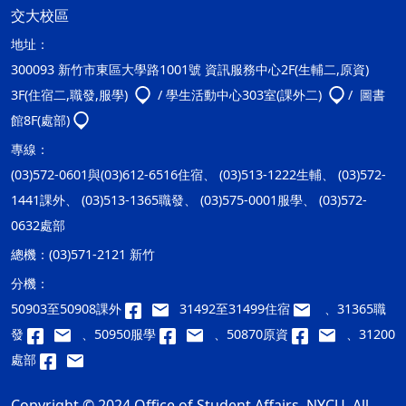
交大校區
地址：
300093 新竹市東區大學路1001號 資訊服務中心2F(生輔二,原資)
3F(住宿二,職發,服學)
/ 學生活動中心303室(課外二)
/ 圖書
館8F(處部)
專線：
(03)572-0601與(03)612-6516住宿、 (03)513-1222生輔、 (03)572-
1441課外、 (03)513-1365職發、 (03)575-0001服學、 (03)572-
0632處部
總機：
(03)571-2121 新竹
分機：
50903至50908課外
31492至31499住宿
、31365職
發
、50950服學
、50870原資
、31200
處部
Copyright © 2024 Office of Student Affairs, NYCU. All