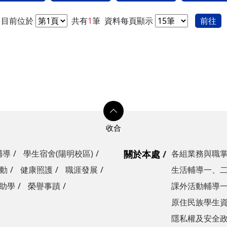
目前位於
共有
1
筆
資料每頁顯示
前往
輔導
學生宿舍(陽明校區)
關於本處
各組業務與職
動
健康照護
職涯發展
生活輔導一、
助學
榮譽事蹟
課外活動輔導
原住民族學生
隱私權及安全