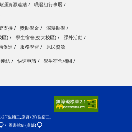
職涯資源連結
職發組行事曆
查
濟支持
獎助學金
深耕助學
校區)
學生宿舍(交大校區)
課外活動
康促進
服務學習
原民資源
善連結
快速申請
學生宿舍相關
F(生輔二,原資) 3F(住宿二,
/ 圖書館8F(處部)