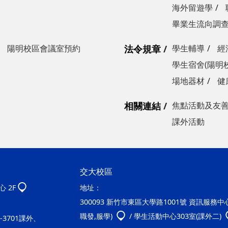
海外留遊學
畢業生流向調
陽明校區會議室預約
法令規章
學生輔導
經
學生宿舍(陽明
場地器材
健
相關連結
焦點活動及友
課外活動
交大校區
 2F
地址：
300093 新竹市東區大學路1001號 資訊服務中心2
職發,服學)
/ 學生活動中心303室(課外二)
20-3701課外、