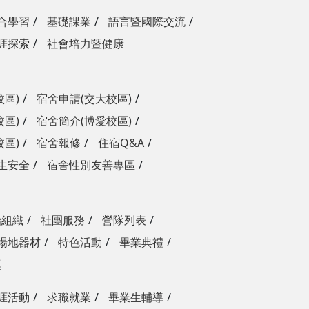
合學習
基礎課業
語言暨國際交流
涯探索
社會培力暨健康
校區)
宿舍申請(交大校區)
校區)
宿舍簡介(博愛校區)
校區)
宿舍報修
住宿Q&A
生安全
宿舍性別友善專區
治組織
社團服務
營隊列表
場地器材
特色活動
畢業典禮
獎
涯活動
求職就業
畢業生輔導