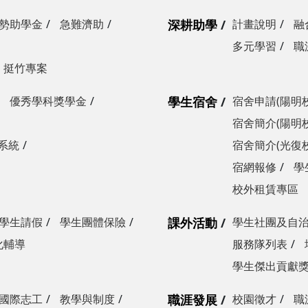
勢助學金
急難濟助
深耕助學
計畫說明
融
多元學習
職
挺竹專案
優秀學科獎學金
學生宿舍
宿舍申請(陽明
宿舍簡介(陽明
系統
宿舍簡介(光復
宿網報修
學
校外租賃專區
學生請假
學生團體保險
課外活動
學生社團及自
化輔導
服務隊列表
學生傑出貢獻
國際志工
教學與制度
職涯發展
校園徵才
職