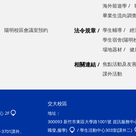
海外留遊學
畢業生流向調
陽明校區會議室預約
法令規章
學生輔導
經
學生宿舍(陽明
場地器材
健
相關連結
焦點活動及友
課外活動
交大校區
 2F
地址：
300093 新竹市東區大學路1001號 資訊服務中心2
職發,服學)
/ 學生活動中心303室(課外二)
20-3701課外、