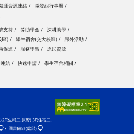
職涯資源連結
職發組行事曆
查
濟支持
獎助學金
深耕助學
校區)
學生宿舍(交大校區)
課外活動
康促進
服務學習
原民資源
善連結
快速申請
學生宿舍相關
F(生輔二,原資) 3F(住宿二,
/ 圖書館8F(處部)