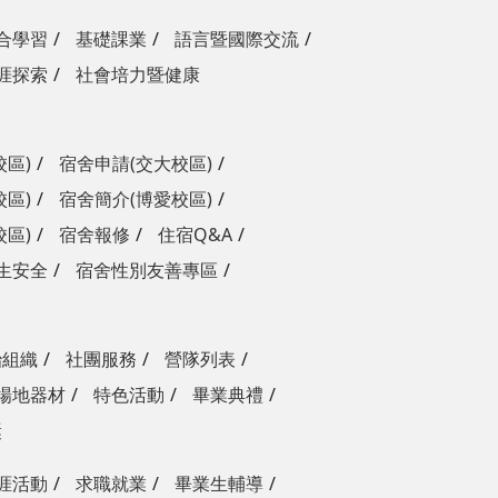
合學習
基礎課業
語言暨國際交流
涯探索
社會培力暨健康
校區)
宿舍申請(交大校區)
校區)
宿舍簡介(博愛校區)
校區)
宿舍報修
住宿Q&A
生安全
宿舍性別友善專區
治組織
社團服務
營隊列表
場地器材
特色活動
畢業典禮
獎
涯活動
求職就業
畢業生輔導