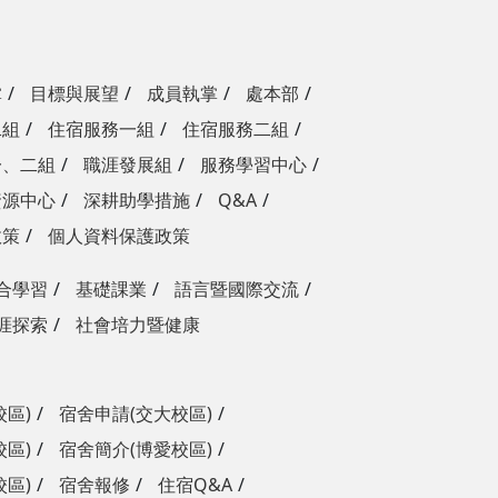
掌
目標與展望
成員執掌
處本部
二組
住宿服務一組
住宿服務二組
一、二組
職涯發展組
服務學習中心
資源中心
深耕助學措施
Q&A
政策
個人資料保護政策
合學習
基礎課業
語言暨國際交流
涯探索
社會培力暨健康
校區)
宿舍申請(交大校區)
校區)
宿舍簡介(博愛校區)
校區)
宿舍報修
住宿Q&A