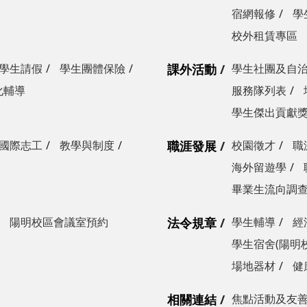
宿網報修
學
校外租賃專區
學生請假
學生團體保險
課外活動
學生社團及自
化輔導
服務隊列表
學生傑出貢獻
國際志工
教學與制度
職涯發展
校園徵才
職
海外留遊學
畢業生流向調
陽明校區會議室預約
法令規章
學生輔導
經
學生宿舍(陽明
場地器材
健
相關連結
焦點活動及友