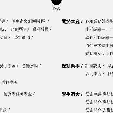
輔導
學生宿舍(陽明校區)
關於本處
各組業務與職
動
健康照護
職涯發展
生活輔導一、
助學
榮譽事蹟
課外活動輔導
原住民族學生
隱私權及安全
勢助學金
急難濟助
深耕助學
計畫說明
融
多元學習
職
挺竹專案
優秀學科獎學金
學生宿舍
宿舍申請(陽明
宿舍簡介(陽明
系統
宿舍簡介(光復