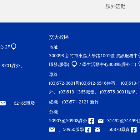
課外活動
交大校區
 2F
地址：
300093 新竹市東區大學路1001號 資訊服務中心2
職發,服學)
/ 學生活動中心303室(課外二)
20-3701課外、
專線：
(03)572-0601與(03)612-6516住宿、 (03)513
外、 (03)513-1365職發、 (03)575-0001服學、 
總機：
(03)571-2121 新竹
、62165職發
分機：
50903至50908課外
31492至3149
、50950服學
、50870原資