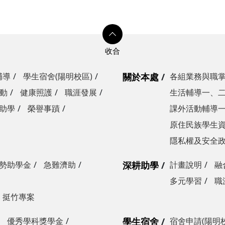
輔導
學生宿舍(陽明校區)
關於本處
各組業務與職
動
健康照護
職涯發展
生活輔導一、
助學
榮譽事蹟
課外活動輔導
原住民族學生
隱私權及安全
勢助學金
急難濟助
深耕助學
計畫說明
融
多元學習
職
挺竹專案
優秀學科獎學金
學生宿舍
宿舍申請(陽明