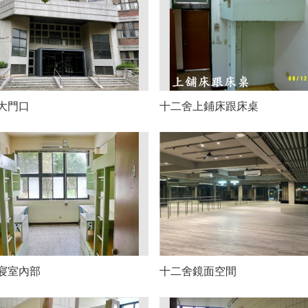
大門口
十二舍上鋪床跟床桌
寢室內部
十二舍鏡面空間