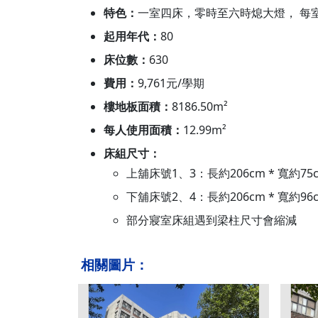
特色：
一室四床，零時至六時熄大燈， 每室可
起用年代：
80
床位數：
630
費用：
9,761元/學期
樓地板面積：
8186.50m²
每人使用面積：
12.99m²
床組尺寸：
上舖床號1、3：長約206cm * 寬約75
下舖床號2、4：長約206cm * 寬約96
部分寢室床組遇到梁柱尺寸會縮減
相關圖片：