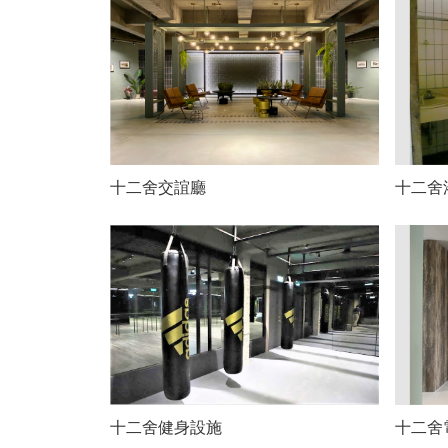
十二舍交誼廳
十二舍
十二舍健身設施
十二舍