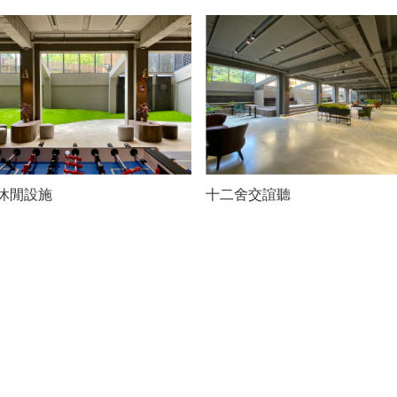
休閒設施
十二舍交誼聽