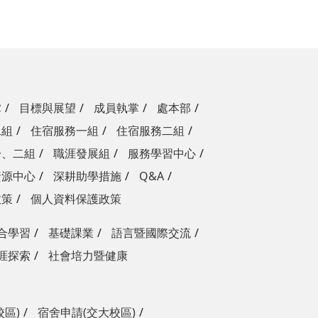
掌
目標與展望
成員執掌
處本部
二組
住宿服務一組
住宿服務二組
一、二組
職涯發展組
服務學習中心
資源中心
深耕助學措施
Q&A
政策
個人資料保護政策
合學習
基礎課業
語言暨國際交流
涯探索
社會培力暨健康
校區)
宿舍申請(交大校區)