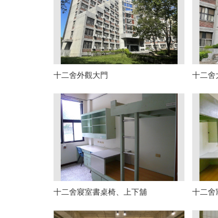
十二舍外觀大門
十二舍
十二舍寢室書桌椅、上下舖
十二舍