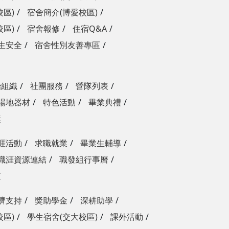
校區)
宿舍簡介(博愛校區)
校區)
宿舍報修
住宿Q&A
生安全
宿舍性別友善專區
治組織
社團服務
營隊列表
場地器材
特色活動
畢業典禮
獎
涯活動
求職就業
畢業生輔導
職涯資源連結
職發組行事曆
查
濟支持
獎助學金
深耕助學
校區)
學生宿舍(交大校區)
課外活動