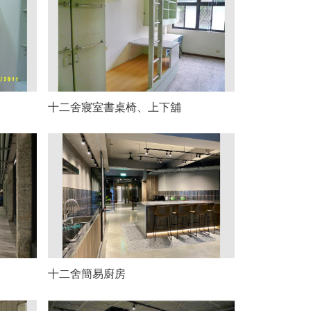
十二舍寢室書桌椅、上下舖
十二舍簡易廚房