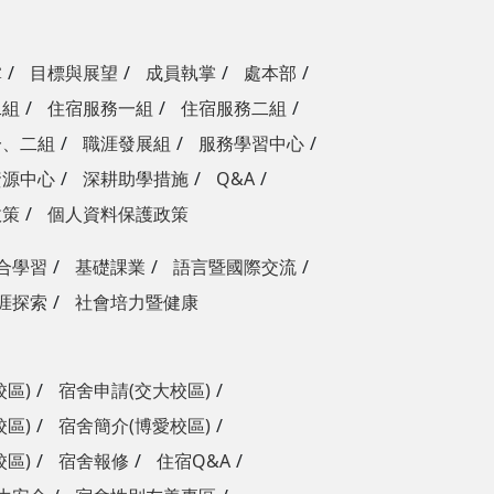
掌
目標與展望
成員執掌
處本部
二組
住宿服務一組
住宿服務二組
一、二組
職涯發展組
服務學習中心
資源中心
深耕助學措施
Q&A
政策
個人資料保護政策
合學習
基礎課業
語言暨國際交流
涯探索
社會培力暨健康
校區)
宿舍申請(交大校區)
校區)
宿舍簡介(博愛校區)
校區)
宿舍報修
住宿Q&A