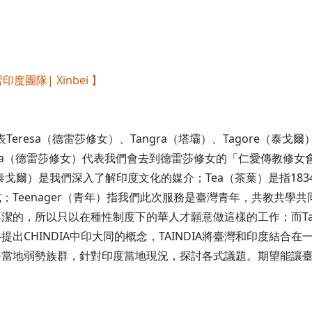
度團隊| Xinbei 】
eresa（德雷莎修女）、Tangra（塔壩）、Tagore（泰戈爾）
Teresa（德雷莎修女）代表我們會去到德雷莎修女的「仁愛傳教修
（泰戈爾）是我們深入了解印度文化的媒介；Tea（茶葉）是指1
Teenager（青年）指我們此次服務是臺灣青年，共教共學共同
潔的，所以只以在種性制度下的華人才願意做這樣的工作；而Ta
出CHINDIA中印大同的概念，TAINDIA將臺灣和印度結合
務當地弱勢族群，針對印度當地現況，探討各式議題。期望能讓