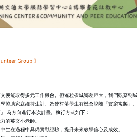
nteer Group 】
英文便能取得多元工作機會。但暹粒省城鄉差距大，我們觀察到
輟學協助家庭維持生計。為使村落學生有機會脫離「貧窮複製」
」 為方向進行本次計畫。執行方式如下：
能力的英文小老師。
高中生在過程中具備實戰經驗，提升未來教學信心及成效。