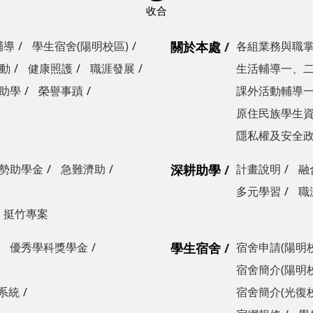
輔導
學生宿舍(陽明校區)
關於本處
各組業務與職
動
健康照護
職涯發展
生活輔導一、
助學
榮譽事蹟
課外活動輔導
原住民族學生
隱私權及安全
勢助學金
急難濟助
深耕助學
計畫說明
融
多元學習
職
挺竹專案
優秀學科獎學金
學生宿舍
宿舍申請(陽明
宿舍簡介(陽明
系統
宿舍簡介(光復