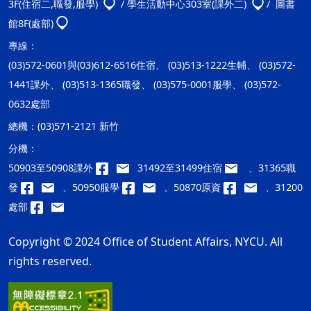
3F(住宿二,職發,服學)
/ 學生活動中心303室(課外二)
/ 圖書
館8F(處部)
專線：
(03)572-0601與(03)612-6516住宿、 (03)513-1222生輔、 (03)572-
1441課外、 (03)513-1365職發、 (03)575-0001服學、 (03)572-
0632處部
總機：
(03)571-2121 新竹
分機：
50903至50908課外
31492至31499住宿
、31365職
發
、50950服學
、50870原資
、31200
處部
Copyright © 2024 Office of Student Affairs, NYCU. All
rights reserved.