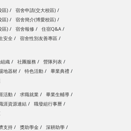
校區)
宿舍申請(交大校區)
校區)
宿舍簡介(博愛校區)
校區)
宿舍報修
住宿Q&A
生安全
宿舍性別友善專區
治組織
社團服務
營隊列表
場地器材
特色活動
畢業典禮
獎
涯活動
求職就業
畢業生輔導
職涯資源連結
職發組行事曆
查
濟支持
獎助學金
深耕助學