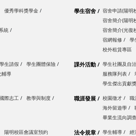
優秀學科獎學金
學生宿舍
宿舍申請(陽明
宿舍簡介(陽明
系統
宿舍簡介(光復
宿網報修
學
校外租賃專區
學生請假
學生團體保險
課外活動
學生社團及自
化輔導
服務隊列表
學生傑出貢獻
國際志工
教學與制度
職涯發展
校園徵才
職
海外留遊學
畢業生流向調
陽明校區會議室預約
法令規章
學生輔導
經