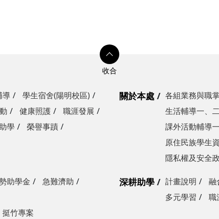
輔導
學生宿舍(陽明校區)
關於本處
各組業務與職
動
健康照護
職涯發展
生活輔導一、
助學
榮譽事蹟
課外活動輔導
原住民族學生
隱私權及安全
勢助學金
急難濟助
深耕助學
計畫說明
融
多元學習
職
挺竹專案