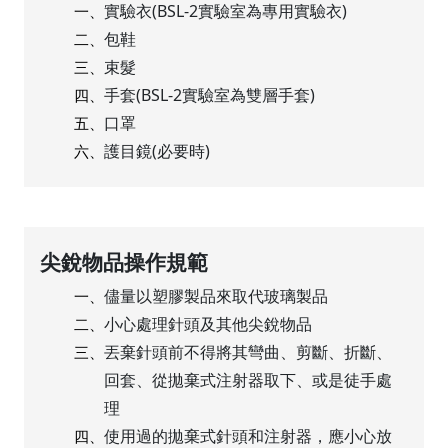
實驗衣(BSL-2實驗室為專用實驗衣)
一、
包鞋
二、
束髮
三、
手套(BSL-2實驗室為雙層手套)
四、
口罩
五、
護目鏡(必要時)
六、
尖銳物品操作規範
儘量以塑膠製品來取代玻璃製品
一、
小心處理針頭及其他尖銳物品
二、
丟棄針頭前不得將其彎曲、剪斷、折斷、
三、
回套、從拋棄式注射器取下、或是徒手處
理
使用過的拋棄式針頭和注射器，應小心放
四、