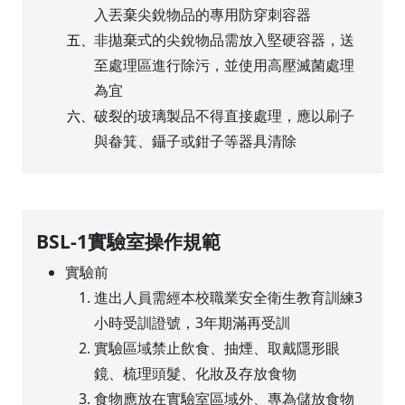
入丟棄尖銳物品的專用防穿刺容器
非拋棄式的尖銳物品需放入堅硬容器，送
五、
至處理區進行除污，並使用高壓滅菌處理
為宜
破裂的玻璃製品不得直接處理，應以刷子
六、
與畚箕、鑷子或鉗子等器具清除
BSL-1實驗室操作規範
實驗前
進出人員需經本校職業安全衛生教育訓練3
小時受訓證號，3年期滿再受訓
實驗區域禁止飲食、抽煙、取戴隱形眼
鏡、梳理頭髮、化妝及存放食物
食物應放在實驗室區域外、專為儲放食物