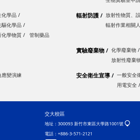
生物實驗室申
性化學品
輻射防護
放射性物質、
先驅化學品
輻射作業相關
新化學物質
管制藥品
實驗廢棄物
化學廢棄物
放射性廢棄
急應變演練
安全衛生宣導
一般安全
用電安全
交大校區
地址：
300093 新竹市東區大學路1001號
電話：
+886-3-571-2121