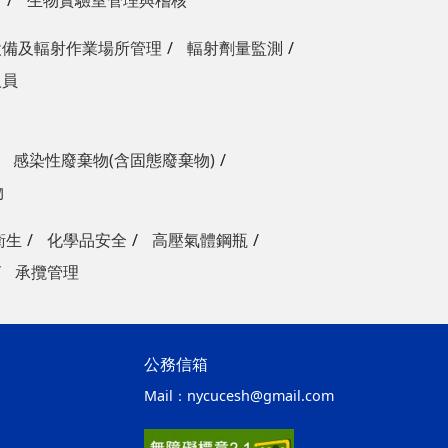
請
生物實驗室管理與稽核
設備及輻射作業場所管理
輻射劑量監測
人員
感染性廢棄物(含固態廢棄物)
物
衛生
化學品安全
高壓氣體鋼瓶
承攬管理
公務信箱
Mail：
nycucesh@gmail.com