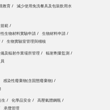
境教育
減少使用免洗餐具及包裝飲用水
作規範
染性生物材料實驗申請
生物材料申請
請
生物實驗室管理與稽核
設備及輻射作業場所管理
輻射劑量監測
人員
感染性廢棄物(含固態廢棄物)
物
衛生
化學品安全
高壓氣體鋼瓶
承攬管理