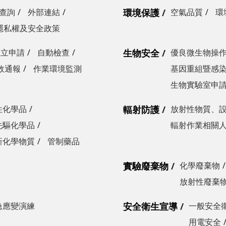
查詢
外部連結
環境保護
空氣品質
環
隱私權及安全政策
設立申請
自動檢查
生物安全
優良微生物操
故通報
作業環境監測
基因重組暨感
生物實驗室申
性化學品
輻射防護
放射性物質、
先驅化學品
輻射作業相關
新化學物質
管制藥品
實驗廢棄物
化學廢棄物
放射性廢棄
急應變演練
安全衛生宣導
一般安全
用電安全