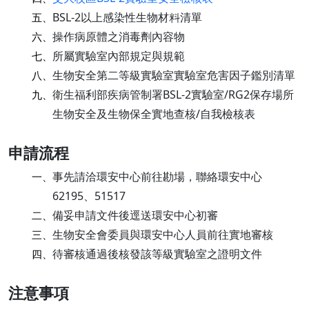
BSL-2以上感染性生物材料清單
五、
操作病原體之消毒劑內容物
六、
所屬實驗室內部規定與規範
七、
生物安全第二等級實驗室實驗室危害因子鑑別清單
八、
衛生福利部疾病管制署BSL-2實驗室/RG2保存場所
九、
生物安全及生物保全實地查核/自我檢核表
申請流程
事先請洽環安中心前往勘場，聯絡環安中心
一、
62195、51517
備妥申請文件後逕送環安中心初審
二、
生物安全會委員與環安中心人員前往實地審核
三、
待審核通過後核發該等級實驗室之證明文件
四、
注意事項