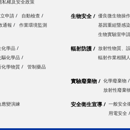
隱私權及安全政策
設立申請
自動檢查
生物安全
優良微生物操
故通報
作業環境監測
基因重組暨感
生物實驗室申
性化學品
輻射防護
放射性物質、
先驅化學品
輻射作業相關
新化學物質
管制藥品
實驗廢棄物
化學廢棄物
放射性廢棄
急應變演練
安全衛生宣導
一般安全
用電安全