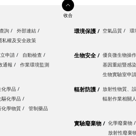
查詢
外部連結
環境保護
空氣品質
環
隱私權及安全政策
設立申請
自動檢查
生物安全
優良微生物操
故通報
作業環境監測
基因重組暨感
生物實驗室申
性化學品
輻射防護
放射性物質、
先驅化學品
輻射作業相關
新化學物質
管制藥品
實驗廢棄物
化學廢棄物
放射性廢棄