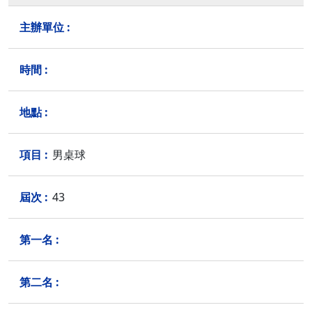
男桌球
43