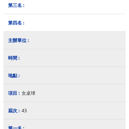
女桌球
43