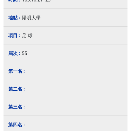
陽明大學
足 球
55