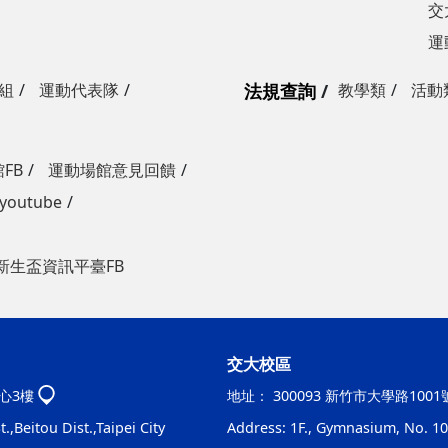
交
運
組
運動代表隊
法規查詢
教學類
活動
FB
運動場館意見回饋
outube
新生盃資訊平臺FB
交大校區
心3樓
地址：
300093 新竹市大學路100
.,Beitou Dist.,Taipei City
Address: 1F., Gymnasium, No. 100