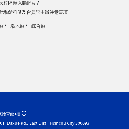
大校區游泳館網頁
動場館租借及會員證申辦注意事項
類
場地類
綜合類
1號體育館1樓
1, Daxue Rd., East Dist., Hsinchu City 300093,