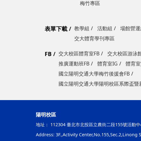
梅竹專區
表單下載
教學組
活動組
場館營運
交大體育學刊專區
FB
交大校區體育室FB
交大校區游泳館
推廣運動班FB
體育室IG
體育室y
國立陽明交通大學梅竹後援會FB
國立陽明交通大學陽明校區系際盃暨
陽明校區
地址：
112304 臺北市北投區立農街二段155號活動中
Address: 3F.,Activity Center,No.155,Sec.2,Linong St