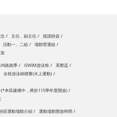
理念
主任、副主任
授課師資
活動一、二組
場館營運組
政策
RUN路跑季
iSWIM游泳祭
系際盃
全校游泳錦標賽(水上運動)
(*本區建構中，將於115學年度開放)
統
校區運動場館介紹
運動場館開放時間