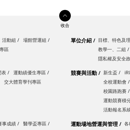
活動組
場館營運組
單位介紹
目標、特色及
專區
教學一、二組
隱私權及安全
間表
運動績優生專區
競賽與活動
新生盃
i
交大體育學刊專區
全校運動會
校園路跑賽
運動競賽積分
活動報名系
賽事成績
醫學盃專區
運動場地營運與管理
各