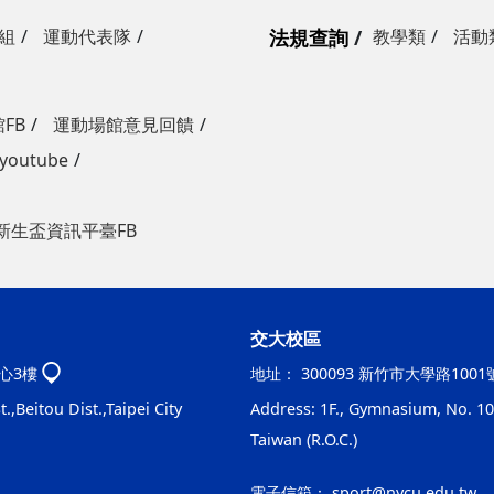
組
運動代表隊
法規查詢
教學類
活動
FB
運動場館意見回饋
outube
新生盃資訊平臺FB
交大校區
心3樓
地址：
300093 新竹市大學路100
.,Beitou Dist.,Taipei City
Address: 1F., Gymnasium, No. 100
Taiwan (R.O.C.)
電子信箱：
sport@nycu.edu.tw