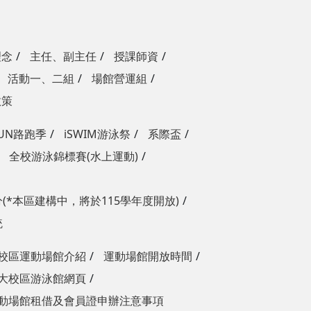
理念
主任、副主任
授課師資
活動一、二組
場館營運組
政策
RUN路跑季
iSWIM游泳祭
系際盃
全校游泳錦標賽(水上運動)
(*本區建構中，將於115學年度開放)
統
校區運動場館介紹
運動場館開放時間
大校區游泳館網頁
動場館租借及會員證申辦注意事項