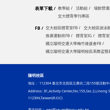
表單下載
教學組
活動組
場館營運
交大體育學刊專區
FB
交大校區體育室FB
交大校區游泳館
推廣運動班FB
體育室IG
體育室y
國立陽明交通大學梅竹後援會FB
國立陽明交通大學陽明校區系際盃暨
陽明校區
地址：
112304 臺北市北投區立農街二段155號活動中
Address: 3F.,Activity Center,No.155,Sec.2,Linong St
112304,Taiwan(R.O.C)
電子信箱：
peoffice.ym@nycu.edu.tw