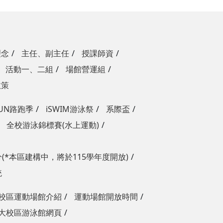
理念
主任、副主任
授課師資
活動一、二組
場館營運組
政策
RUN路跑季
iSWIM游泳祭
系際盃
全校游泳錦標賽(水上運動)
(*本區建構中，將於115學年度開放)
統
校區運動場館介紹
運動場館開放時間
大校區游泳館網頁