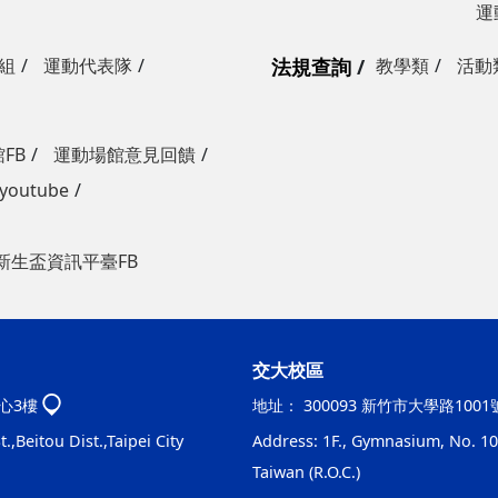
運
組
運動代表隊
法規查詢
教學類
活動
FB
運動場館意見回饋
outube
新生盃資訊平臺FB
交大校區
心3樓
地址：
300093 新竹市大學路100
.,Beitou Dist.,Taipei City
Address: 1F., Gymnasium, No. 100
Taiwan (R.O.C.)