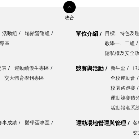
活動組
場館營運組
單位介紹
目標、特色及
專區
教學一、二組
隱私權及安全
間表
運動績優生專區
競賽與活動
新生盃
i
交大體育學刊專區
全校運動會
校園路跑賽
運動競賽積分
活動報名系
賽事成績
醫學盃專區
運動場地營運與管理
各
交