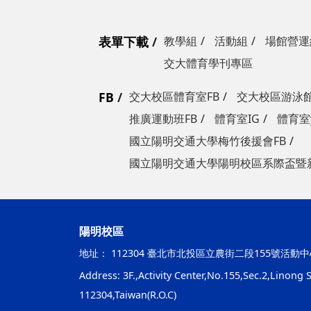
表單下載
教學組
活動組
場館營運
交大體育學刊專區
FB
交大校區體育室FB
交大校區游泳館
推廣運動班FB
體育室IG
體育室y
國立陽明交通大學梅竹後援會FB
國立陽明交通大學陽明校區系際盃暨
陽明校區
地址：
112304 臺北市北投區立農街二段155號活動中
Address: 3F.,Activity Center,No.155,Sec.2,Linong St
112304,Taiwan(R.O.C)