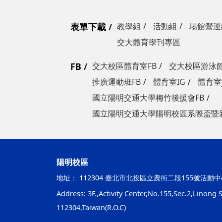
表單下載
教學組
活動組
場館營運
交大體育學刊專區
FB
交大校區體育室FB
交大校區游泳館
推廣運動班FB
體育室IG
體育室y
國立陽明交通大學梅竹後援會FB
國立陽明交通大學陽明校區系際盃暨
陽明校區
地址：
112304 臺北市北投區立農街二段155號活動中
Address: 3F.,Activity Center,No.155,Sec.2,Linong St
112304,Taiwan(R.O.C)