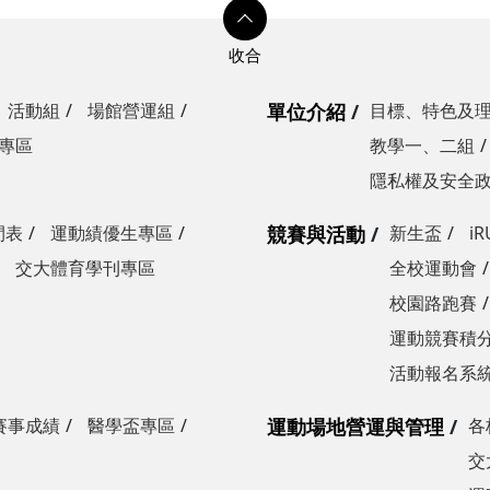
活動組
場館營運組
單位介紹
目標、特色及
專區
教學一、二組
隱私權及安全
間表
運動績優生專區
競賽與活動
新生盃
i
交大體育學刊專區
全校運動會
校園路跑賽
運動競賽積分
活動報名系
賽事成績
醫學盃專區
運動場地營運與管理
各
交