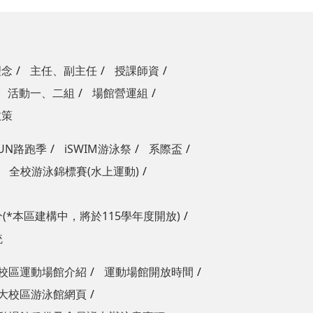
理念
主任、副主任
授課師資
活動一、二組
場館營運組
政策
RUN路跑季
iSWIM游泳祭
系際盃
全校游泳錦標賽(水上運動)
(*本區建構中，將於115學年度開放)
統
校區運動場館介紹
運動場館開放時間
大校區游泳館網頁