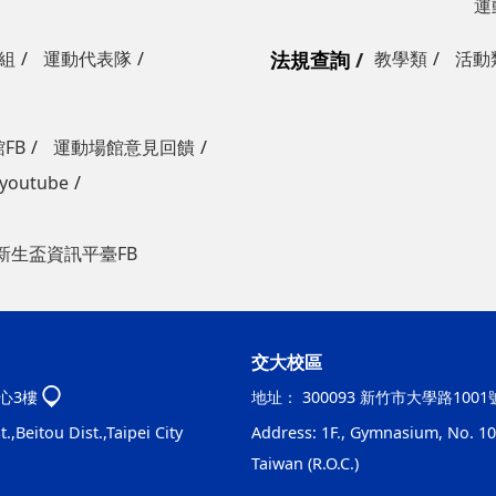
運
組
運動代表隊
法規查詢
教學類
活動
FB
運動場館意見回饋
outube
新生盃資訊平臺FB
交大校區
心3樓
地址：
300093 新竹市大學路100
.,Beitou Dist.,Taipei City
Address: 1F., Gymnasium, No. 100
Taiwan (R.O.C.)